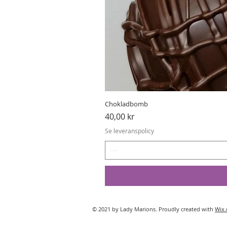
Chokladbomb
Pris
40,00 kr
Se leveranspolicy
© 2021 by Lady Marions. Proudly created with
Wix