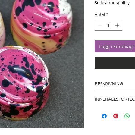
Se leveranspolicy
Antal
*
Lägg i kundvag
BESKRIVNING
Choklad mandel och so
INNEHÅLLSFÖRTE
Cacao, socker och man
Cacao och socker