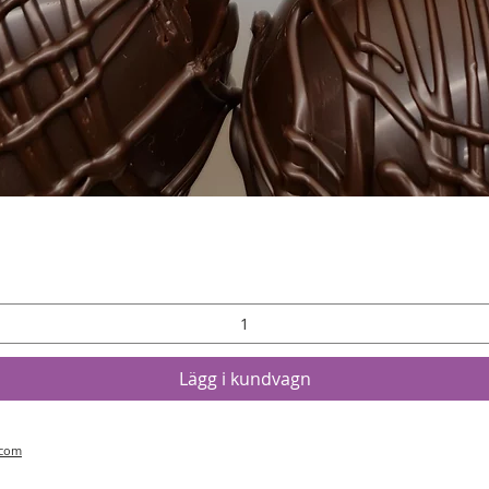
Snabbvisning
Lägg i kundvagn
.com