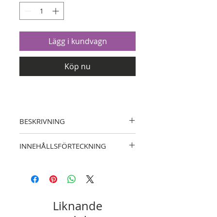
Lägg i kundvagn
Köp nu
BESKRIVNING
Passionsfrukt, vanilj och Cava
INNEHÅLLSFÖRTECKNING
Ljust skal
Laktosfri grädde och glykossirrap
Liknande