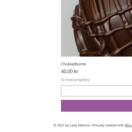
Chokladbomb
Pris
40,00 kr
Se leveranspolicy
© 2021 by Lady Marions. Proudly created with
Wix