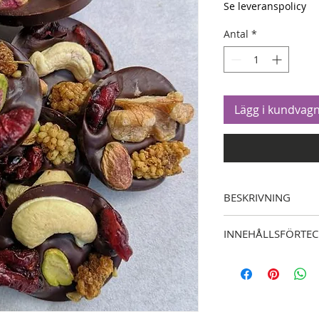
Se leveranspolicy
Antal
*
Lägg i kundvag
BESKRIVNING
Choklad mandel och so
INNEHÅLLSFÖRTE
Cacao, socker och man
Cacao och socker