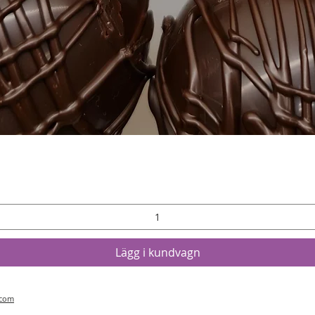
Snabbvisning
Lägg i kundvagn
.com