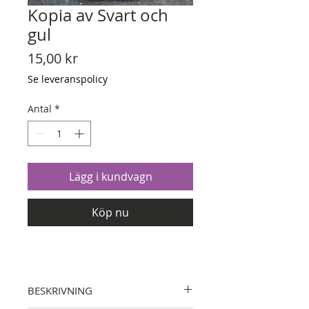
Kopia av Svart och
gul
Pris
15,00 kr
Se leveranspolicy
Antal
*
Lägg i kundvagn
Köp nu
BESKRIVNING