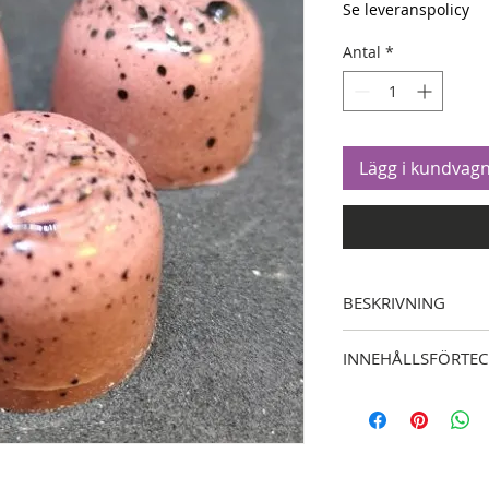
Se leveranspolicy
Antal
*
Lägg i kundvag
BESKRIVNING
Choklad mandel och so
INNEHÅLLSFÖRTE
Cacao, socker och man
Cacao och socker